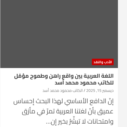
الأدب والنقد
اللغة العربية بين واقع راهن وطموح مؤمّل
للكاتب محمود محمد أسد
ديسمبر 15, 2025
الكاتب محمود محمد أسد
إنّ الدافع الأساسي لهذا البحث إحساس
عميق بأنّ لغتنا العربية تمرّ في مأزق
وامتحانات لا تبشِّرُ بخير إن…