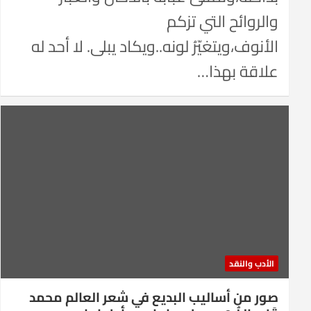
والروائح التي تزكم
الأنوف،ويتغيّرُ لونه..ويكاد يبلى. لا أحد له
علاقة بهذا…
الأدب والنقد
صور من أساليب البديع في شعر العالم محمد