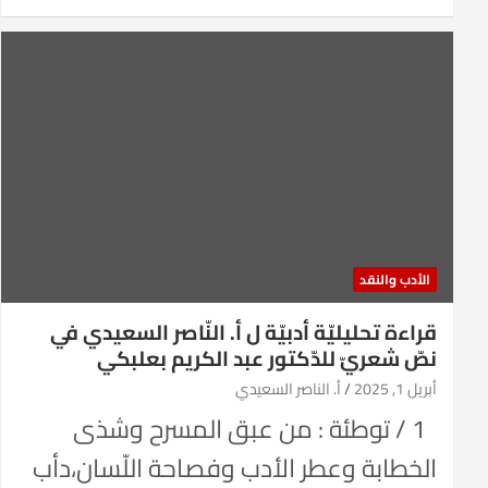
الأدب والنقد
قراءة تحليليّة أدبيّة ل أ. النّاصر السعيدي في
نصّ شعريّ للدّكتور عبد الكريم بعلبكي
أبريل 1, 2025
أ. الناصر السعيدي
1 / توطئة : من عبق المسرح وشذى
الخطابة وعطر الأدب وفصاحة اللّسان،دأب