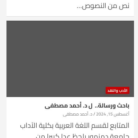
نص من النصوص…
الأدب والنقد
باحث ورسالة.. ل د. أحمد مصطفى
أغسطس 15, 2024
د. أحمد مصطفى
المتابع لقسم اللغة العربية بكلية الآداب
جامعة دمنهور يلحظ عدا كبيرا من