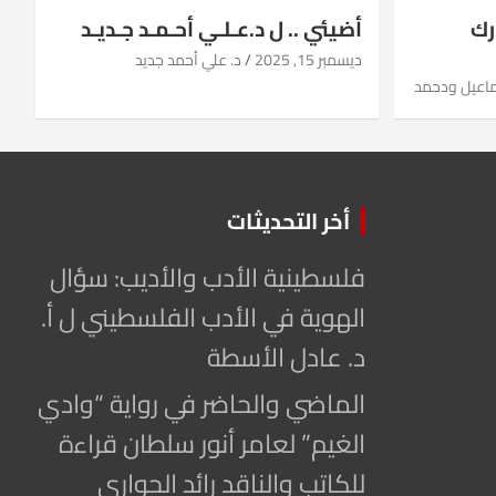
رك
أضيئي .. ل د.عـلـي أحـمـد جـديـد
ديسمبر 15, 2025
د. علي أحمد جديد
ماعيل ودحمد
أخر التحديثات
فلسطينية الأدب والأديب: سؤال
الهوية في الأدب الفلسطيني ل أ.
د. عادل الأسطة
الماضي والحاضر في رواية “وادي
الغيم” لعامر أنور سلطان قراءة
للكاتب والناقد رائد الحواري