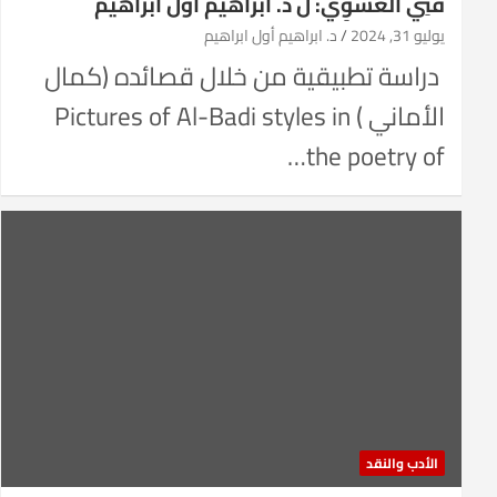
قَنِي الغُسَوِي: ل د. ابراهيم أول ابراهيم
يوليو 31, 2024
د. ابراهيم أول ابراهيم
دراسة تطبيقية من خلال قصائده (كمال
الأماني ) Pictures of Al-Badi styles in
the poetry of…
الأدب والنقد