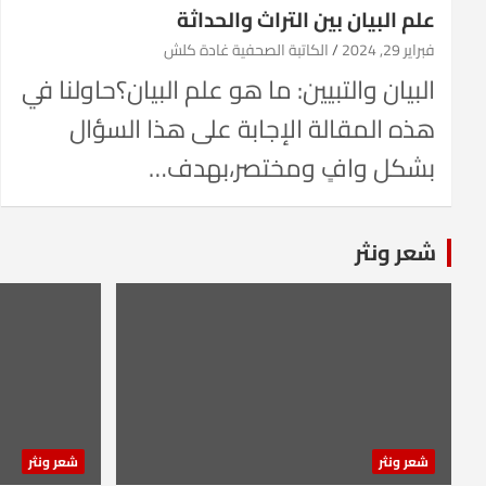
علم البيان بين التراث والحداثة
فبراير 29, 2024
الكاتبة الصحفية غادة كلش
البيان والتبيين: ما هو علم البيان؟حاولنا في
هذه المقالة الإجابة على هذا السؤال
بشكل وافٍ ومختصر،بهدف…
شعر ونثر
شعر ونثر
شعر ونثر