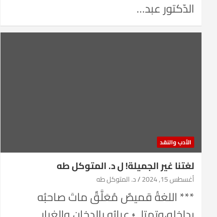
الدّكتور عبد…
الأدب والنقد
لغتنا غير الجميلة! ل د. المتوكل طه
أغسطس 15, 2024
د. المتوكل طه
*** اللغةُ قميصٌ مُعَلَّقٌ ماتَ صاحبُه
بداخله،وتمتلئُ عبابُه بالدخان والغبار