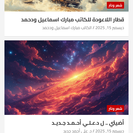
شعر ونثر
قطار اللاعودة للكاتب مبارك اسماعيل ودحمد
ديسمبر 15, 2025
الكاتب مبارك اسماعيل ودحمد
شعر ونثر
أضيئي .. ل د.عـلـي أحـمـد جـديـد
ديسمبر 15, 2025
د. علي أحمد جديد