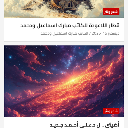
شعر ونثر
قطار اللاعودة للكاتب مبارك اسماعيل ودحمد
ديسمبر 15, 2025
الكاتب مبارك اسماعيل ودحمد
شعر ونثر
أضيئي .. ل د.عـلـي أحـمـد جـديـد