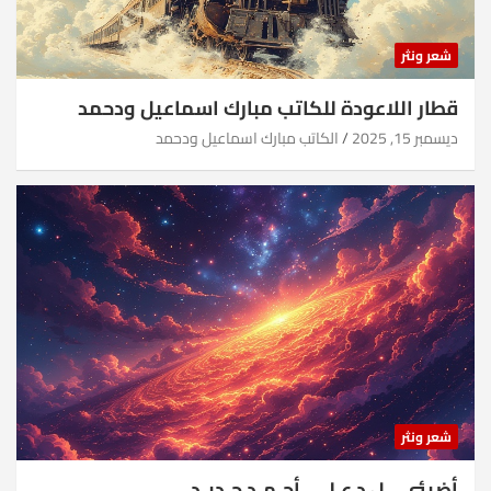
شعر ونثر
قطار اللاعودة للكاتب مبارك اسماعيل ودحمد
ديسمبر 15, 2025
الكاتب مبارك اسماعيل ودحمد
شعر ونثر
أضيئي .. ل د.عـلـي أحـمـد جـديـد