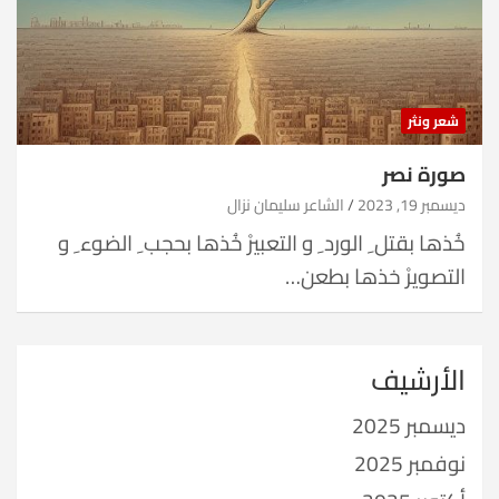
شعر ونثر
صورة نصر
ديسمبر 19, 2023
الشاعر سليمان نزال
خُذها بقتل ِ الورد ِ و التعبيرْ خُذها بحجب ِ الضوء ِ و
التصويرْ خذها بطعن…
الأرشيف
ديسمبر 2025
نوفمبر 2025