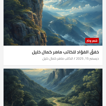
شعر ونثر
خفقُ الفؤادِ للكاتب ماهر كمال خليل
ديسمبر 15, 2025
الكاتب ماهر كمال خليل