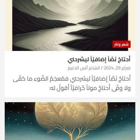
شعر ونثر
أحتاجُ نَصَّاً إضافيّاً ليشرحني
فبراير 29, 2024
الشاعر أنس الدغيم
أحتاجُ نَصَّاً إضافيّاً ليشرحني فمُعجَمُ الضَّوءِ ما كفّى
ولا وفّى أحتاجُ موتاً خُرافيّاً أقولُ له: