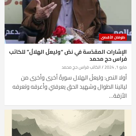
طوفان الأقصى
الإشارات المقدّسة في نصّ “وليعلُ الهلالُ” للكاتب
فراس حج محمد
مايو 1, 2024
الكاتب فراس حج محمد
أولا النص: وليعلُ الهلال سورةٌ أخرى وأخرى من
ليالينا الطوال وشهيد الحقِ يعرفني وأعرفه وتعرفه
الأزقة…