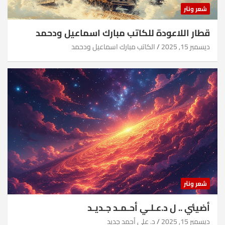
شعر ونثر
قطار اللاعودة للكاتب مبارك اسماعيل ودحمد
ديسمبر 15, 2025
الكاتب مبارك اسماعيل ودحمد
شعر ونثر
أضيئي .. ل د.عـلـي أحـمـد جـديـد
ديسمبر 15, 2025
د. علي أحمد جديد