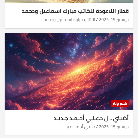
قطار اللاعودة للكاتب مبارك اسماعيل ودحمد
ديسمبر 15, 2025
الكاتب مبارك اسماعيل ودحمد
شعر ونثر
أضيئي .. ل د.عـلـي أحـمـد جـديـد
ديسمبر 15, 2025
د. علي أحمد جديد