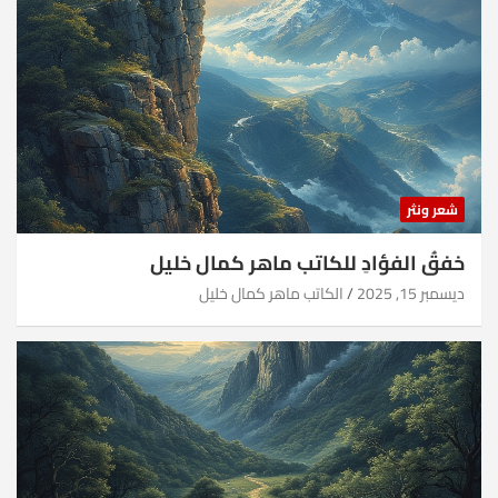
شعر ونثر
خفقُ الفؤادِ للكاتب ماهر كمال خليل
ديسمبر 15, 2025
الكاتب ماهر كمال خليل