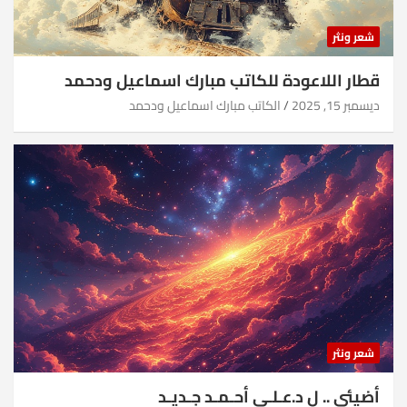
شعر ونثر
قطار اللاعودة للكاتب مبارك اسماعيل ودحمد
ديسمبر 15, 2025
الكاتب مبارك اسماعيل ودحمد
شعر ونثر
أضيئي .. ل د.عـلـي أحـمـد جـديـد