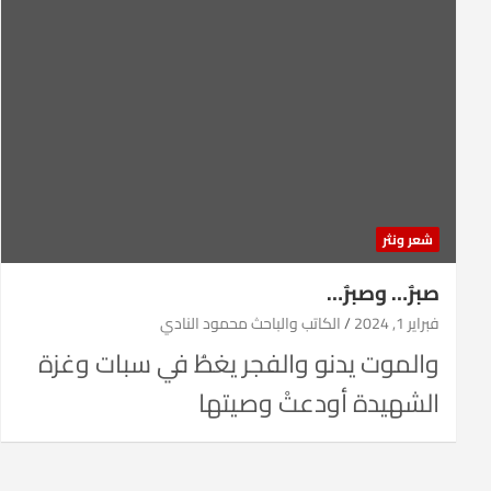
شعر ونثر
صبرٌ… وصبرٌ…
فبراير 1, 2024
الكاتب والباحث محمود النادي
والموت يدنو والفجر يغطُ في سبات وغزة
الشهيدة أودعتْ وصيتها