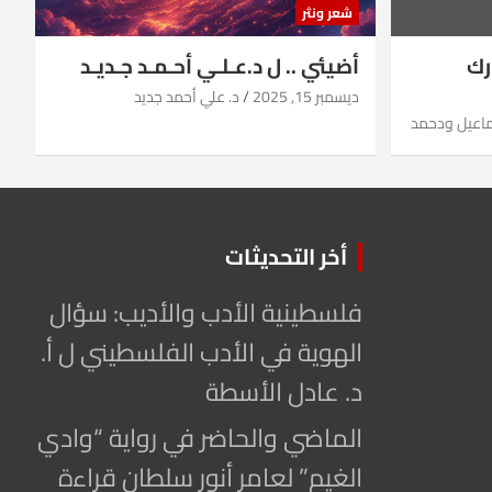
شعر ونثر
رك
أضيئي .. ل د.عـلـي أحـمـد جـديـد
ديسمبر 15, 2025
د. علي أحمد جديد
ماعيل ودحمد
أخر التحديثات
فلسطينية الأدب والأديب: سؤال
الهوية في الأدب الفلسطيني ل أ.
د. عادل الأسطة
الماضي والحاضر في رواية “وادي
الغيم” لعامر أنور سلطان قراءة