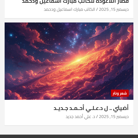
قطار اللاعودة للكاتب مبارك اسماعيل ودحمد
ديسمبر 15, 2025
الكاتب مبارك اسماعيل ودحمد
شعر ونثر
أضيئي .. ل د.عـلـي أحـمـد جـديـد
ديسمبر 15, 2025
د. علي أحمد جديد