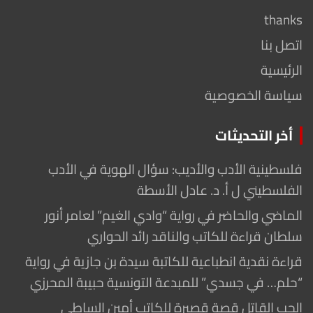
thanks
اتصل بنا
الرئيسية
سياسة الخصوصية
أخر التحديثات
فلسطينية الأدب والأديب: سؤال الهوية في الأدب
الفلسطيني ل أ. د. عادل الأسطة
الماضي والحاضر في رواية “وادي الغيم” لعامر أنور
سلطان قراءة للكاتب والناقد رائد الحواري
قراءة نقدية انطباعية للكاتبة سيدة بن جازية في رواية
“حلم… في جسدي” للمبدعة التونسية حبيبة المحرزي
الحب القاتل قصة قصيرة للكاتب أمين الساطي