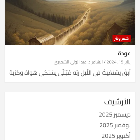
شعر ونثر
عودة
يناير 15, 2024
الشاعر د. عبد الولي الشميري
آبِقٌ يَسْتَغِيثُ في اللَّيلِ رَبَّه مُبْتَلًى يَشتكي هَواهُ وكَرْبَهْ
الأرشيف
ديسمبر 2025
نوفمبر 2025
أكتوبر 2025