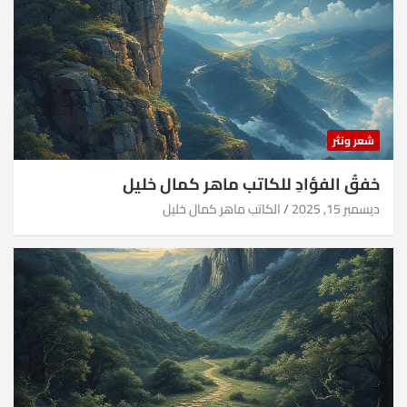
شعر ونثر
خفقُ الفؤادِ للكاتب ماهر كمال خليل
ديسمبر 15, 2025
الكاتب ماهر كمال خليل