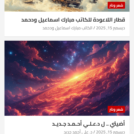
شعر ونثر
قطار اللاعودة للكاتب مبارك اسماعيل ودحمد
ديسمبر 15, 2025
الكاتب مبارك اسماعيل ودحمد
شعر ونثر
أضيئي .. ل د.عـلـي أحـمـد جـديـد
ديسمبر 15, 2025
د. علي أحمد جديد