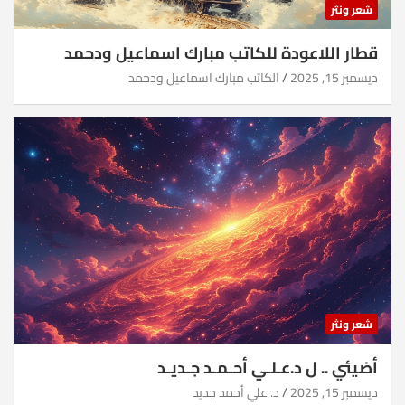
شعر ونثر
قطار اللاعودة للكاتب مبارك اسماعيل ودحمد
ديسمبر 15, 2025
الكاتب مبارك اسماعيل ودحمد
شعر ونثر
أضيئي .. ل د.عـلـي أحـمـد جـديـد
ديسمبر 15, 2025
د. علي أحمد جديد