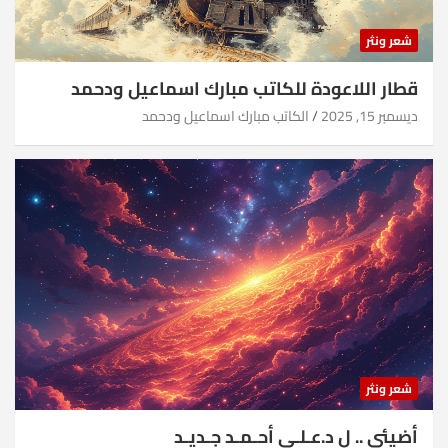
شعر ونثر
قطار اللاعودة للكاتب مبارك اسماعيل ودحمد
ديسمبر 15, 2025
الكاتب مبارك اسماعيل ودحمد
شعر ونثر
أضيئي .. ل د.عـلـي أحـمـد جـديـد