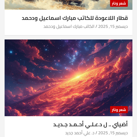
شعر ونثر
قطار اللاعودة للكاتب مبارك اسماعيل ودحمد
ديسمبر 15, 2025
الكاتب مبارك اسماعيل ودحمد
شعر ونثر
أضيئي .. ل د.عـلـي أحـمـد جـديـد
ديسمبر 15, 2025
د. علي أحمد جديد