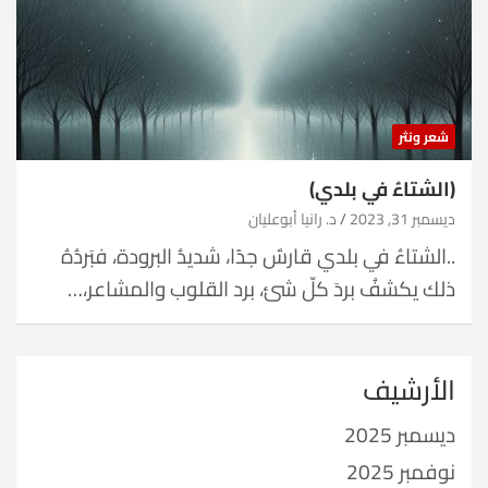
شعر ونثر
(الشتاءُ في بلدي)
ديسمبر 31, 2023
د. رانيا أبوعليان
..الشتاءُ في بلدي قارسٌ جدًا، شديدُ البرودة، فبَردُهُ
ذلك يكشفُ بردَ كلّ شئ، برد القلوب والمشاعر،…
الأرشيف
ديسمبر 2025
نوفمبر 2025