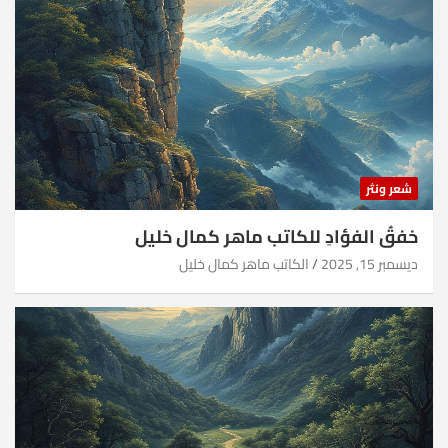
شعر ونثر
خفقُ الفؤادِ للكاتب ماهر كمال خليل
ديسمبر 15, 2025
الكاتب ماهر كمال خليل