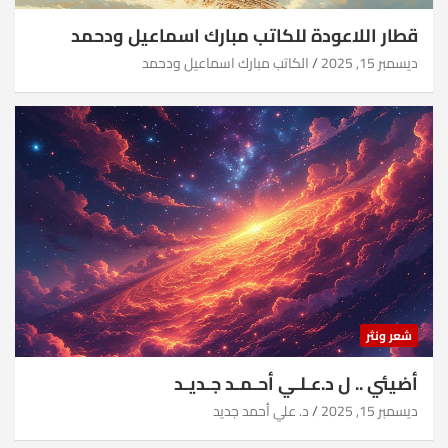
قطار اللاعودة للكاتب مبارك اسماعيل ودحمد
ديسمبر 15, 2025
الكاتب مبارك اسماعيل ودحمد
شعر ونثر
أضيئي .. ل د.عـلـي أحـمـد جـديـد
ديسمبر 15, 2025
د. علي أحمد جديد