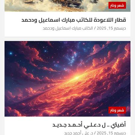
شعر ونثر
قطار اللاعودة للكاتب مبارك اسماعيل ودحمد
ديسمبر 15, 2025
الكاتب مبارك اسماعيل ودحمد
شعر ونثر
أضيئي .. ل د.عـلـي أحـمـد جـديـد
ديسمبر 15, 2025
د. علي أحمد جديد