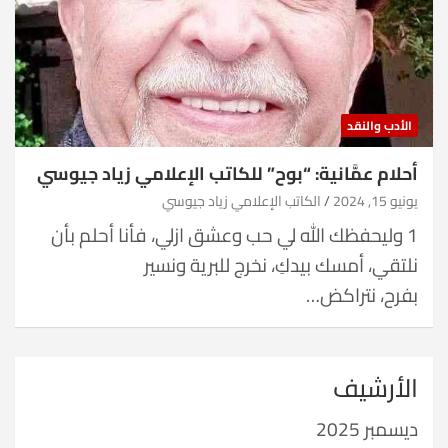
الأدب والنقد
أحلام عمَّانية: “بوح” للكاتب الإعلامي زياد جيوسي
يونيو 15, 2024
الكاتب الإعلامي زياد جيوسي
1 وليحفظك الله لي حب وعشق ازلي، فأنا أحلم بأن
نلتقي، أمسك بيدكِ، نخرج للبرية ونسير
بفرح، نتراكض…
الأرشيف
ديسمبر 2025