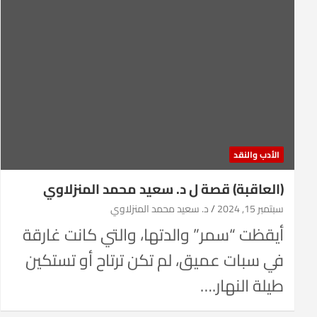
الأدب والنقد
(العاقبة) قصة ل د. سعيد محمد المنزلاوي
سبتمبر 15, 2024
د. سعيد محمد المنزلاوي
أيقظت “سمر” والدتها، والتي كانت غارقة
في سبات عميق، لم تكن ترتاح أو تستكين
طيلة النهار.…