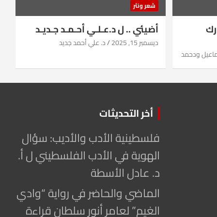
شعر ونثر
رك
أضيئي .. ل د.عـلـي أحـمـد جـديـد
ديسمبر 15, 2025
د. علي أحمد جديد
ماعيل ودحمد
أخر التحديثات
فلسطينية الأدب والأديب: سؤال
الهوية في الأدب الفلسطيني ل أ.
د. عادل الأسطة
الماضي والحاضر في رواية “وادي
الغيم” لعامر أنور سلطان قراءة