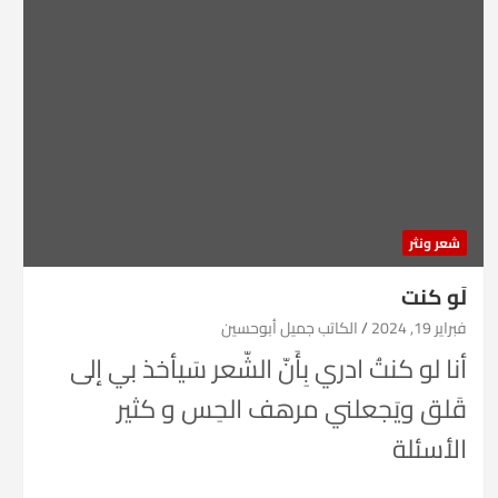
شعر ونثر
لَو كنت
فبراير 19, 2024
الكاتب جميل أبوحسين
أنا لو كنتُ ادري بِأَنّ الشّعر سَيأخذ بي إلى
قَلق ويَجعلني مرهف الحِس و كثير
الأسئلة