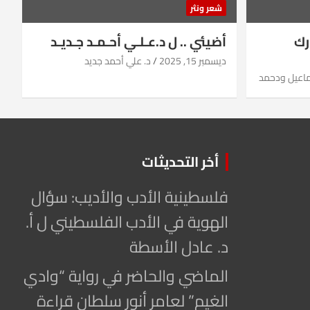
شعر ونثر
رك
أضيئي .. ل د.عـلـي أحـمـد جـديـد
ديسمبر 15, 2025
د. علي أحمد جديد
ماعيل ودحمد
أخر التحديثات
فلسطينية الأدب والأديب: سؤال
الهوية في الأدب الفلسطيني ل أ.
د. عادل الأسطة
الماضي والحاضر في رواية “وادي
الغيم” لعامر أنور سلطان قراءة