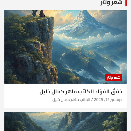
شعر ونثر
شعر ونثر
خفقُ الفؤادِ للكاتب ماهر كمال خليل
ديسمبر 15, 2025
الكاتب ماهر كمال خليل