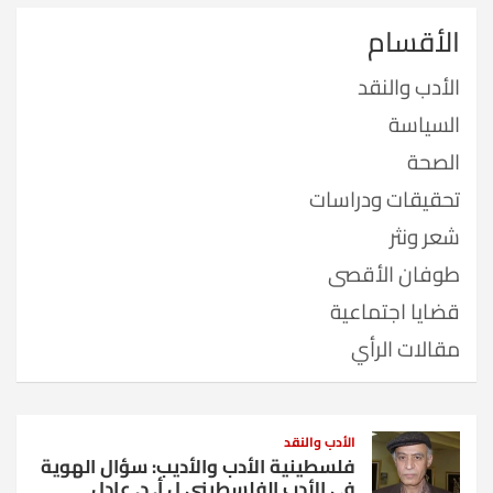
الأقسام
الأدب والنقد
السياسة
الصحة
تحقيقات ودراسات
شعر ونثر
طوفان الأقصى
قضايا اجتماعية
مقالات الرأي
الأدب والنقد
فلسطينية الأدب والأديب: سؤال الهوية
في الأدب الفلسطيني ل أ. د. عادل