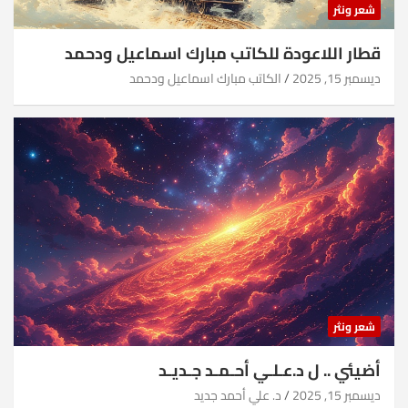
شعر ونثر
قطار اللاعودة للكاتب مبارك اسماعيل ودحمد
ديسمبر 15, 2025
الكاتب مبارك اسماعيل ودحمد
شعر ونثر
أضيئي .. ل د.عـلـي أحـمـد جـديـد
ديسمبر 15, 2025
د. علي أحمد جديد