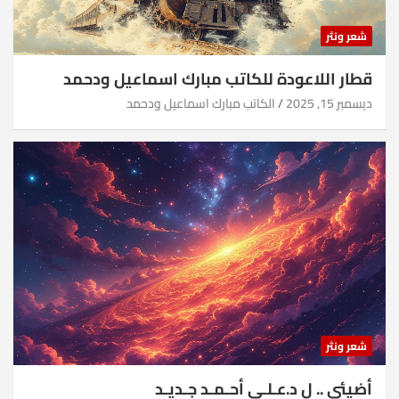
شعر ونثر
قطار اللاعودة للكاتب مبارك اسماعيل ودحمد
ديسمبر 15, 2025
الكاتب مبارك اسماعيل ودحمد
شعر ونثر
أضيئي .. ل د.عـلـي أحـمـد جـديـد