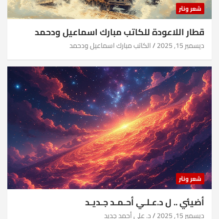
شعر ونثر
قطار اللاعودة للكاتب مبارك اسماعيل ودحمد
ديسمبر 15, 2025
الكاتب مبارك اسماعيل ودحمد
شعر ونثر
أضيئي .. ل د.عـلـي أحـمـد جـديـد
ديسمبر 15, 2025
د. علي أحمد جديد