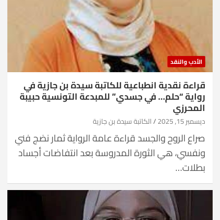
الأدب والنقد
قراءة نقدية انطباعية للكاتبة سيدة بن جازية في
رواية “حلم… في جسدي” للمبدعة التونسية حبيبة
المحرزي
ديسمبر 15, 2025
الكاتبة سيدة بن جازية
صراع الروح والجسد قراءة عامة الرواية ثمار نضج فني
ونفسي، هي الثورة المدروسة بعد انتفاضات أجساد
بطلات…