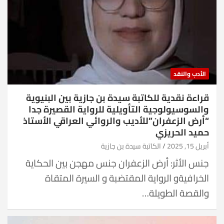
الأدب والنقد
قراءة نقدية للكاتبة سيدة بن جازية بين البنيوية
والسوسيولوجية التأويلية للرواية القصيرة جدا
“أرض الزعفران”للأديب والروائي العراقي الأستاذ
حميد الحريزي
أبريل 15, 2025
الكاتبة سيدة بن جازية
جنس الأثر: أرض الزعفران جنس مهجن بين الحكاية
الخرافيةو الرواية المقتضبة و السيرة المتقاة
والقصة الطويلة…