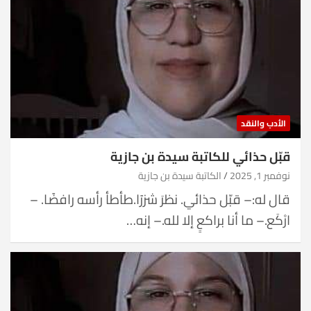
الأدب والنقد
قبّل حذائي للكاتبة سيدة بن جازية
نوفمبر 1, 2025
الكاتبة سيدة بن جازية
قال له:– قبّل حذائي. نظرَ شزرًا.طأطأ رأسه رافضًا. –
ارْكَع.– ما أنا براكعٍ إلا لله.– إنه…