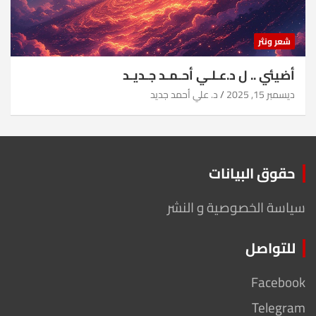
شعر ونثر
أضيئي .. ل د.عـلـي أحـمـد جـديـد
ديسمبر 15, 2025
د. علي أحمد جديد
حقوق البيانات
سياسة الخصوصية و النشر
للتواصل
Facebook
Telegram