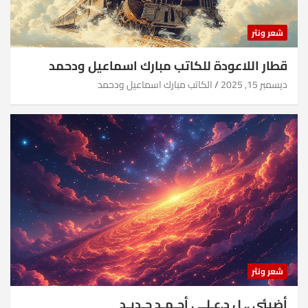
شعر ونثر
قطار اللاعودة للكاتب مبارك اسماعيل ودحمد
ديسمبر 15, 2025
الكاتب مبارك اسماعيل ودحمد
شعر ونثر
أضيئي .. ل د.عـلـي أحـمـد جـديـد