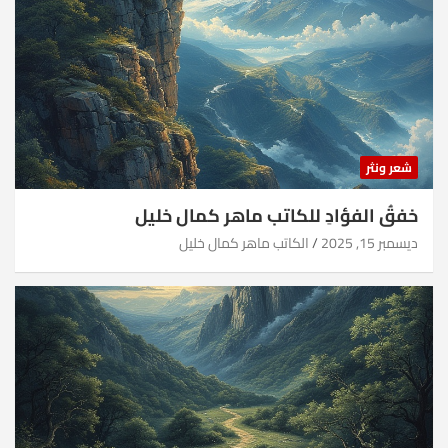
شعر ونثر
خفقُ الفؤادِ للكاتب ماهر كمال خليل
ديسمبر 15, 2025
الكاتب ماهر كمال خليل