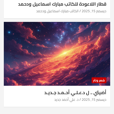
قطار اللاعودة للكاتب مبارك اسماعيل ودحمد
ديسمبر 15, 2025
الكاتب مبارك اسماعيل ودحمد
شعر ونثر
أضيئي .. ل د.عـلـي أحـمـد جـديـد
ديسمبر 15, 2025
د. علي أحمد جديد