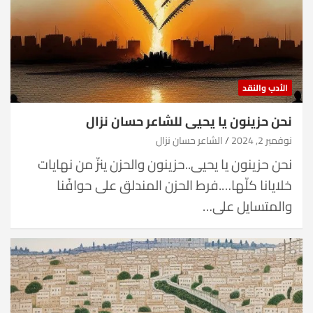
الأدب والنقد
نحن حزينون يا يحيى للشاعر حسان نزال
نوفمبر 2, 2024
الشاعر حسان نزال
نحن حزينون يا يحيى..حزينون والحزن ينزّ من نهايات
خلايانا كلّها….فرط الحزن المندلق على حوافّنا
والمتسايل على…