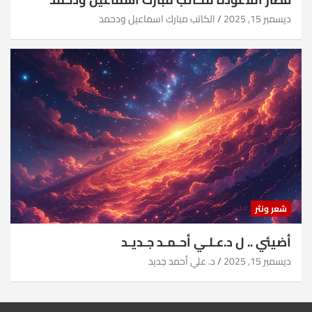
ديسمبر 15, 2025
الكاتب مبارك اسماعيل ودحمد
شعر ونثر
أضيئي .. ل د.عـلـي أحـمـد جـديـد
ديسمبر 15, 2025
د. علي أحمد جديد