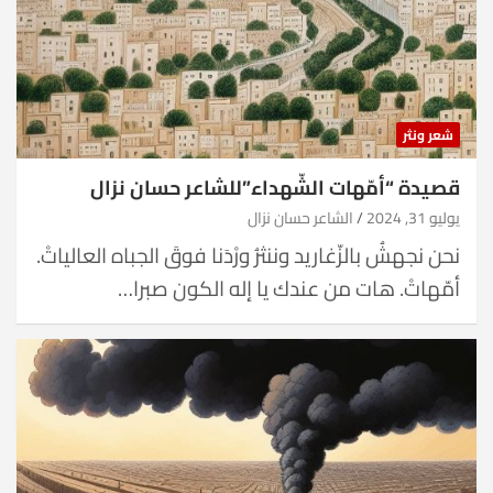
شعر ونثر
قصيدة “أمّهات الشّهداء”للشاعر حسان نزال
يوليو 31, 2024
الشاعر حسان نزال
نحن نجهشُ بالزّغاريد وننثرُ ورْدَنا فوقَ الجباه العالياتْ.
أمّهاتْ. هات من عندك يا إله الكون صبرا…