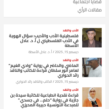
قضايا اجتماعية
مقالات الرأي
الأدب والنقد
فلسطينية الأدب والأديب: سؤال الهوية
في الأدب الفلسطيني ل أ. د. عادل
الأسطة
ديسمبر 15, 2025
أ. د. عادل الأسطة
الأدب والنقد
الماضي والحاضر في رواية “وادي الغيم”
لعامر أنور سلطان قراءة للكاتب والناقد
رائد الحواري
ديسمبر 15, 2025
الكاتب والناقد رائد الحواري
الأدب والنقد
قراءة نقدية انطباعية للكاتبة سيدة بن
جازية في رواية “حلم… في جسدي”
للمبدعة التونسية حبيبة المحرزي