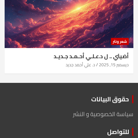
شعر ونثر
أضيئي .. ل د.عـلـي أحـمـد جـديـد
ديسمبر 15, 2025
د. علي أحمد جديد
حقوق البيانات
سياسة الخصوصية و النشر
للتواصل