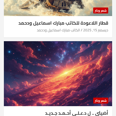
شعر ونثر
قطار اللاعودة للكاتب مبارك اسماعيل ودحمد
ديسمبر 15, 2025
الكاتب مبارك اسماعيل ودحمد
شعر ونثر
أضيئي .. ل د.عـلـي أحـمـد جـديـد