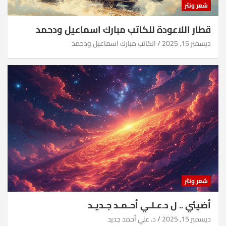
شعر ونثر
قطار اللاعودة للكاتب مبارك اسماعيل ودحمد
ديسمبر 15, 2025
الكاتب مبارك اسماعيل ودحمد
شعر ونثر
أضيئي .. ل د.عـلـي أحـمـد جـديـد
ديسمبر 15, 2025
د. علي أحمد جديد