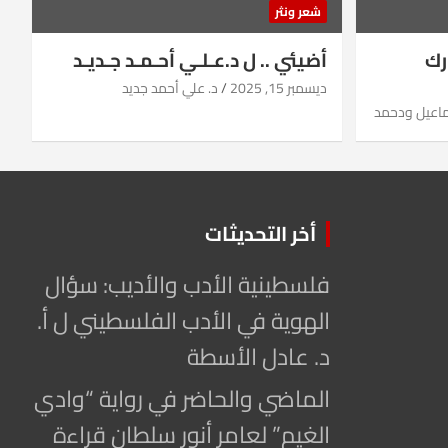
شعر ونثر
رك
أضيئي .. ل د.عـلـي أحـمـد جـديـد
ديسمبر 15, 2025
د. علي أحمد جديد
ماعيل ودحمد
أخر التحديثات
فلسطينية الأدب والأديب: سؤال
الهوية في الأدب الفلسطيني ل أ.
د. عادل الأسطة
الماضي والحاضر في رواية “وادي
الغيم” لعامر أنور سلطان قراءة