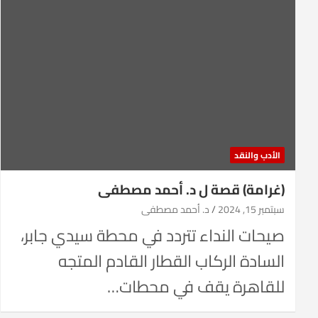
الأدب والنقد
(غرامة) قصة ل د. أحمد مصطفى
سبتمبر 15, 2024
د. أحمد مصطفى
صيحات النداء تتردد في محطة سيدي جابر،
السادة الركاب القطار القادم المتجه
للقاهرة يقف في محطات…