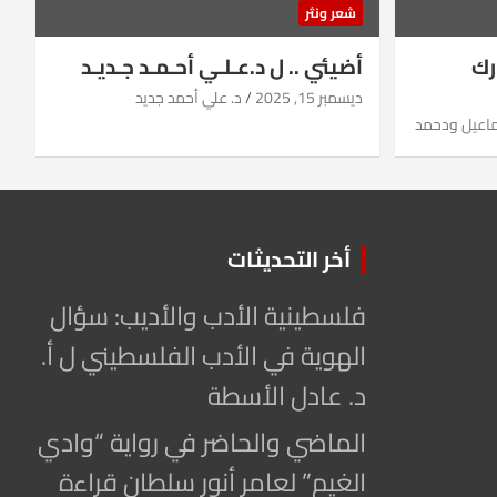
شعر ونثر
رك
أضيئي .. ل د.عـلـي أحـمـد جـديـد
ديسمبر 15, 2025
د. علي أحمد جديد
ماعيل ودحمد
أخر التحديثات
فلسطينية الأدب والأديب: سؤال
الهوية في الأدب الفلسطيني ل أ.
د. عادل الأسطة
الماضي والحاضر في رواية “وادي
الغيم” لعامر أنور سلطان قراءة