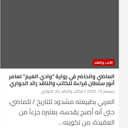
الأدب والنقد
الماضي والحاضر في رواية “وادي الغيم” لعامر
أنور سلطان قراءة للكاتب والناقد رائد الحواري
ديسمبر 15, 2025
الكاتب والناقد رائد الحواري
العربي بطبيعته مشدود للتاريخ / للماضي،
حتى أنه أصبح يقدسه، يعتبره جزءاً من
العقيدة، من تكوينه…