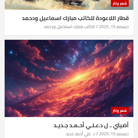
شعر ونثر
قطار اللاعودة للكاتب مبارك اسماعيل ودحمد
ديسمبر 15, 2025
الكاتب مبارك اسماعيل ودحمد
شعر ونثر
أضيئي .. ل د.عـلـي أحـمـد جـديـد
ديسمبر 15, 2025
د. علي أحمد جديد