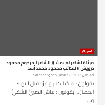
شعر ونثر
مرثيّة لشاعر لم يمتْ (( الشاعر المرحوم محمود
درويش )) للكاتب محمود محمد أسد
أغسطس 15, 2025
الكاتب محمود محمد أسد
يقولونَ : ماتَ الكنارُ و غرَّدَ قبلَ انتهاءِ
الحصارْ ... يقولون : عاشَ الصبيُّ الشقيًُّ
و…