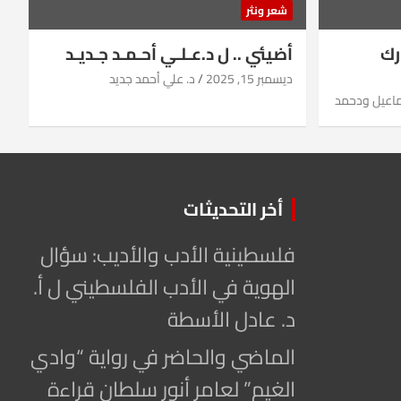
شعر ونثر
رك
أضيئي .. ل د.عـلـي أحـمـد جـديـد
ديسمبر 15, 2025
د. علي أحمد جديد
ماعيل ودحمد
أخر التحديثات
فلسطينية الأدب والأديب: سؤال
الهوية في الأدب الفلسطيني ل أ.
د. عادل الأسطة
الماضي والحاضر في رواية “وادي
الغيم” لعامر أنور سلطان قراءة