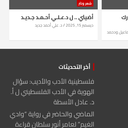
شعر ونثر
رك
أضيئي .. ل د.عـلـي أحـمـد جـديـد
ديسمبر 15, 2025
د. علي أحمد جديد
ماعيل ودحمد
أخر التحديثات
فلسطينية الأدب والأديب: سؤال
الهوية في الأدب الفلسطيني ل أ.
د. عادل الأسطة
الماضي والحاضر في رواية “وادي
الغيم” لعامر أنور سلطان قراءة