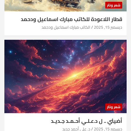
شعر ونثر
قطار اللاعودة للكاتب مبارك اسماعيل ودحمد
ديسمبر 15, 2025
الكاتب مبارك اسماعيل ودحمد
شعر ونثر
أضيئي .. ل د.عـلـي أحـمـد جـديـد
ديسمبر 15, 2025
د. علي أحمد جديد