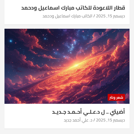
قطار اللاعودة للكاتب مبارك اسماعيل ودحمد
ديسمبر 15, 2025
الكاتب مبارك اسماعيل ودحمد
شعر ونثر
أضيئي .. ل د.عـلـي أحـمـد جـديـد
ديسمبر 15, 2025
د. علي أحمد جديد