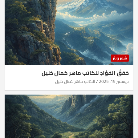
شعر ونثر
خفقُ الفؤادِ للكاتب ماهر كمال خليل
ديسمبر 15, 2025
الكاتب ماهر كمال خليل