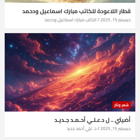
قطار اللاعودة للكاتب مبارك اسماعيل ودحمد
ديسمبر 15, 2025
الكاتب مبارك اسماعيل ودحمد
شعر ونثر
أضيئي .. ل د.عـلـي أحـمـد جـديـد
ديسمبر 15, 2025
د. علي أحمد جديد