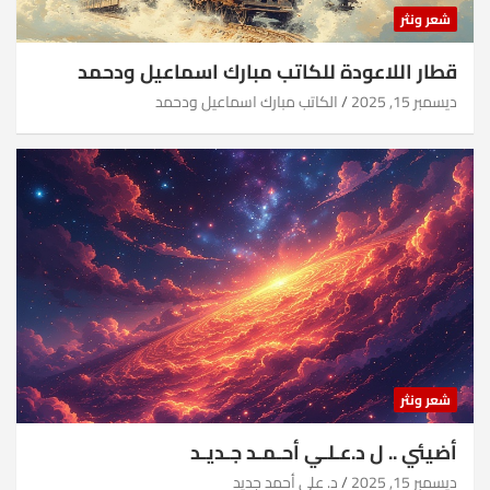
شعر ونثر
قطار اللاعودة للكاتب مبارك اسماعيل ودحمد
ديسمبر 15, 2025
الكاتب مبارك اسماعيل ودحمد
شعر ونثر
أضيئي .. ل د.عـلـي أحـمـد جـديـد
ديسمبر 15, 2025
د. علي أحمد جديد