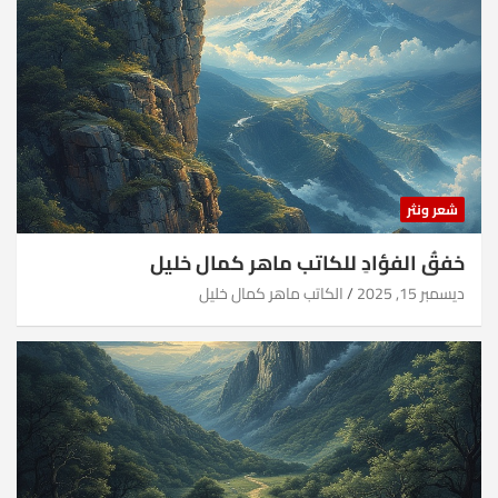
شعر ونثر
خفقُ الفؤادِ للكاتب ماهر كمال خليل
ديسمبر 15, 2025
الكاتب ماهر كمال خليل