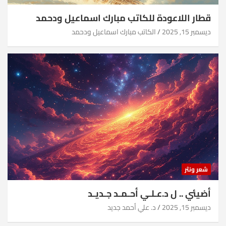
قطار اللاعودة للكاتب مبارك اسماعيل ودحمد
ديسمبر 15, 2025
الكاتب مبارك اسماعيل ودحمد
شعر ونثر
أضيئي .. ل د.عـلـي أحـمـد جـديـد
ديسمبر 15, 2025
د. علي أحمد جديد