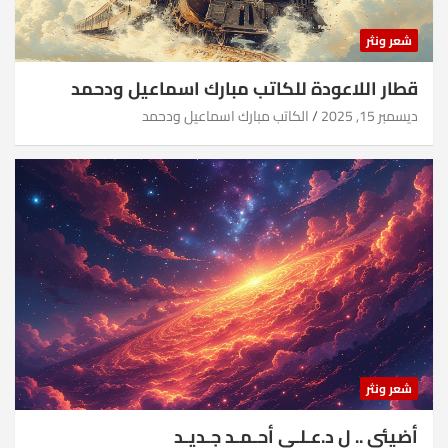
شعر ونثر
قطار اللاعودة للكاتب مبارك اسماعيل ودحمد
ديسمبر 15, 2025
الكاتب مبارك اسماعيل ودحمد
شعر ونثر
أضيئي .. ل د.عـلـي أحـمـد جـديـد