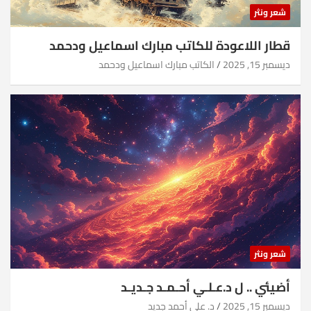
شعر ونثر
قطار اللاعودة للكاتب مبارك اسماعيل ودحمد
ديسمبر 15, 2025
الكاتب مبارك اسماعيل ودحمد
شعر ونثر
أضيئي .. ل د.عـلـي أحـمـد جـديـد
ديسمبر 15, 2025
د. علي أحمد جديد