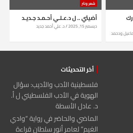
شعر ونثر
رك
أضيئي .. ل د.عـلـي أحـمـد جـديـد
ديسمبر 15, 2025
د. علي أحمد جديد
ماعيل ودحمد
أخر التحديثات
فلسطينية الأدب والأديب: سؤال
الهوية في الأدب الفلسطيني ل أ.
د. عادل الأسطة
الماضي والحاضر في رواية “وادي
الغيم” لعامر أنور سلطان قراءة