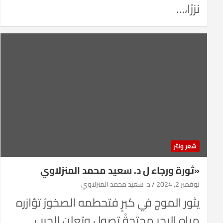
نزرًا،…
شعر ونثر
«ثورة ورجاء ل د. سعيد محمد المنزلاوي
نوفمبر 2, 2024
د. سعيد محمد المنزلاوي
يثور الموج في كبرٍ فتحطمه الصخورُ تؤازره
مياه البحر محتجةْ تصول وتعلن الحرب