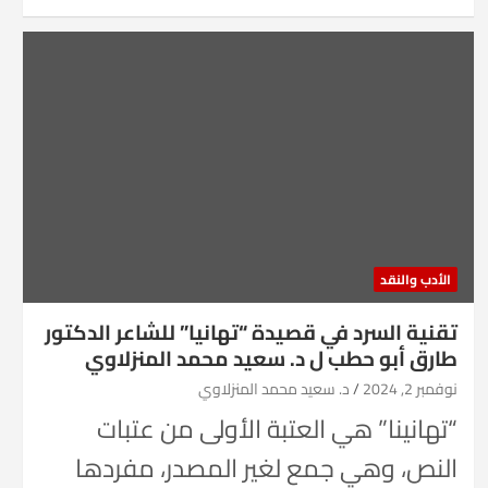
الأدب والنقد
تقنية السرد في قصيدة “تهانيا” للشاعر الدكتور
طارق أبو حطب ل د. سعيد محمد المنزلاوي
نوفمبر 2, 2024
د. سعيد محمد المنزلاوي
“تهانينا” هي العتبة الأولى من عتبات
النص، وهي جمع لغير المصدر، مفردها