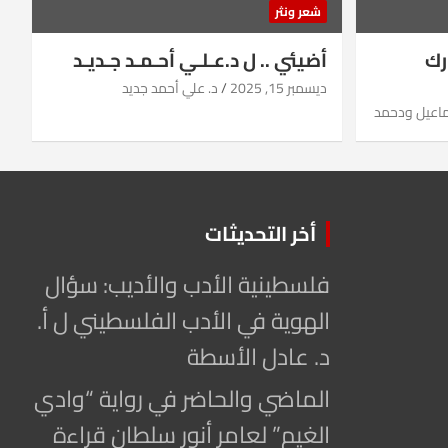
شعر ونثر
رك
أضيئي .. ل د.عـلـي أحـمـد جـديـد
ديسمبر 15, 2025
د. علي أحمد جديد
ماعيل ودحمد
أخر التحديثات
فلسطينية الأدب والأديب: سؤال
الهوية في الأدب الفلسطيني ل أ.
د. عادل الأسطة
الماضي والحاضر في رواية “وادي
الغيم” لعامر أنور سلطان قراءة