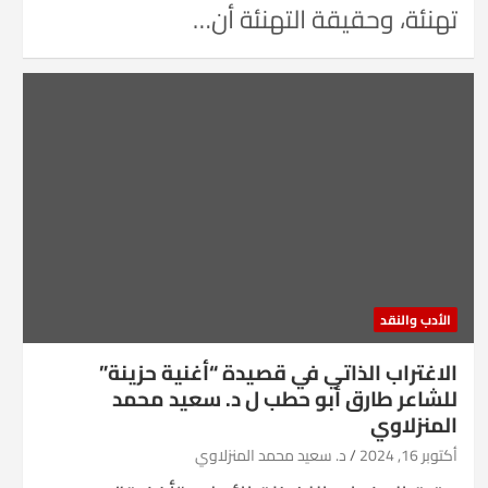
تهنئة، وحقيقة التهنئة أن…
الأدب والنقد
الاغتراب الذاتي في قصيدة “أغنية حزينة”
للشاعر طارق أبو حطب ل د. سعيد محمد
المنزلاوي
أكتوبر 16, 2024
د. سعيد محمد المنزلاوي