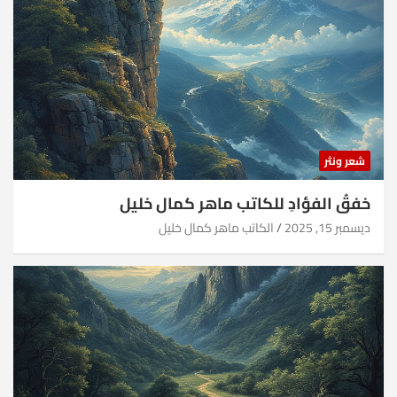
شعر ونثر
خفقُ الفؤادِ للكاتب ماهر كمال خليل
ديسمبر 15, 2025
الكاتب ماهر كمال خليل