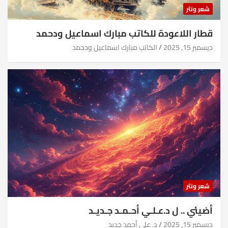
شعر ونثر
قطار اللاعودة للكاتب مبارك اسماعيل ودحمد
ديسمبر 15, 2025
الكاتب مبارك اسماعيل ودحمد
شعر ونثر
أضيئي .. ل د.عـلـي أحـمـد جـديـد
ديسمبر 15, 2025
د. علي أحمد جديد