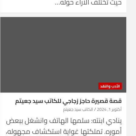
حيث تختلف الآراء حوله…
الأدب والنقد
قصة قصيرة حاجز زجاجي للكاتب سيد جعيتم
أكتوبر 1, 2024
الكاتب سيد جعيتم
ينادي ابنته: سلمها الهاتف وانشغل ببعض
أموره. تملكتها غواية استكشاف مجهوله،