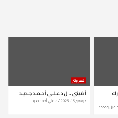
شعر ونثر
رك
أضيئي .. ل د.عـلـي أحـمـد جـديـد
ديسمبر 15, 2025
د. علي أحمد جديد
ماعيل ودحمد