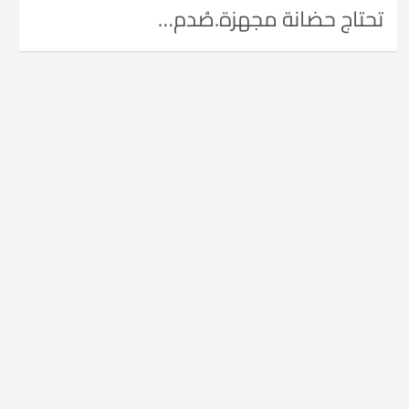
تحتاج حضانة مجهزة.صُدم…