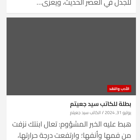
للجدل في العصر الحديث، ويعزى…
الأدب والنقد
بطلة للكاتب سيد جعيتم
يوليو 31, 2024
الكاتب سيد جعيتم
هبط عليه الخبر المشؤوم: تعال ابنتك نزفت
من فمها وأنفها؛ وارتفعت درجة حرارتها،