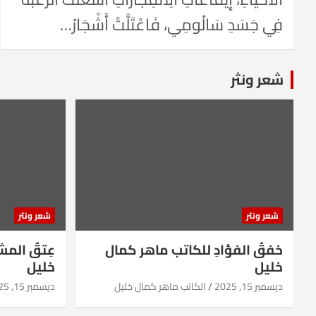
فِي جَسَدِ سَالُومِي، فَاعْتَلَّتْ أَشْجَارُ…
شعر ونثر
شعر ونثر
شعر ونثر
خفقُ الفؤادِ للكاتب ماهر كمال
عِتقُ الم
خليل
خليل
ديسمبر 15, 2025
الكاتب ماهر كمال خليل
ديسمبر 15, 2025