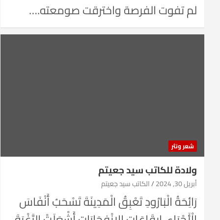
لم تفوت الفرصة واخترقت صومعته.…
شعر ونثر
ولادة للكاتب سيد جعيتم
أبريل 30, 2024
الكاتب سيد جعيتم
رَائِحَةُ الْبَارُودِ تَعْبِقُ الْمَدِينَةَ تَسْحَبُ أَنْفَاسَ
الْأَحْيَاءِ، إِيقَاعَاتِ الِانْفِجَارَاتِ أَشْعَلَتْ الرَّغْبَةَ