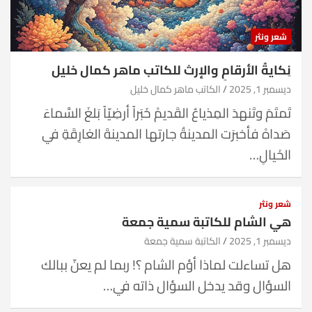
شعر ونثر
نِكايةُ الأرقامِ والإرث للكاتب ماهر كمال خليل
ديسمبر 1, 2025
الكاتب ماهر كمال خليل
تَمتَمَ وتَنهدَ المِذياعُ القَديمْ خَبَراً أرضِيّاً بَلغَ السَّماءَ
صَداهْ فأخبرَت المدينةُ جارتها المدينةَ الغارِقَةِ في
الخَيالِ…
شعر ونثر
هي الشام للكاتبة سمية جمعة
ديسمبر 1, 2025
الكاتبة سمية جمعة
هل تساءلت لماذا أؤم الشام ؟! ربما لم يعنّ ببالك
السؤال وقد يدخل السؤال ذاته في…