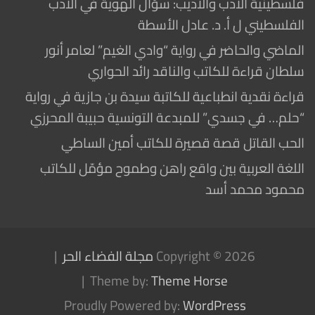
فلسطينية الأدب والأديب: سؤال الهوية في الأدب
الفلسطيني ل أ. د. عادل الأسطة
الماضي والحاضر في رواية “وادي الغيم” لعامر أنور
سلطان قراءة للكاتب والناقد رائد الحواري
قراءة نقدية انطباعية للكاتبة سيدة بن جازية في رواية
“حلم… في جسدي” للمبدعة التونسية حبيبة المحرزي
الحب القاتل قصة قصيرة للكاتب أمين الساطي
اللغة العربية بين واقع راهن وطموح مؤمّل للكاتب
محمود محمد أسد
Copyright © 2026
مجلة الفضاء الحر
Theme by:
Theme Horse
Proudly Powered by:
WordPress