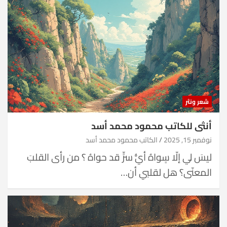
شعر ونثر
أنثى للكاتب محمود محمد أسد
نوفمبر 15, 2025
الكاتب محمود محمد أسد
ليسَ لي إلّا سٍواهُ أيُّ سرٍّ قد حواهُ ؟ من رأى القلبَ
المعنّى؟ هل لقلبي أن…