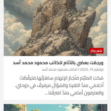
شعر ونثر
ورجمُت بعضي بالآثام للكاتب محمود محمد أسد
نوفمبر 15, 2025
الكاتب محمود محمد أسد
سُحُبُ المتَيَّم مَنْجَمُ الإلهامِ ساهَرْتُها،فتيقَّظَتْ
أحلامي منذُ التقينا والسّؤالُ مرفرفٌ في دوحتي،
والعارفونَ أمامي منذُ افترقْنا…