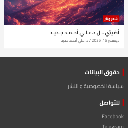
شعر ونثر
أضيئي .. ل د.عـلـي أحـمـد جـديـد
ديسمبر 15, 2025
د. علي أحمد جديد
حقوق البيانات
سياسة الخصوصية و النشر
للتواصل
Facebook
Telegram