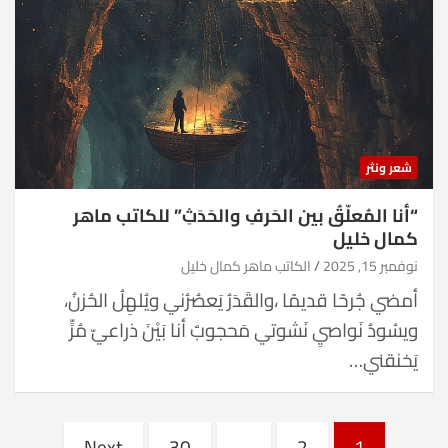
شعر ونثر
“أنا المُعلّقُ بين الحَرفِ والحَدَثِ” للكاتب ماهر
كمال خليل
نوفمبر 15, 2025
الكاتب ماهر كمال خليل
أمضي جُرحًا قديمًا ،والقَدَرُ يَعصُرُني ويُلهِلُ الحُزنُ،
ويسُودُ نَواصيِ نَشوتي مَحجوبٌ أنا بَيْنَ ذراعيّ مُرٍّ
يَخنقني…
Posts
Next
30
…
2
1