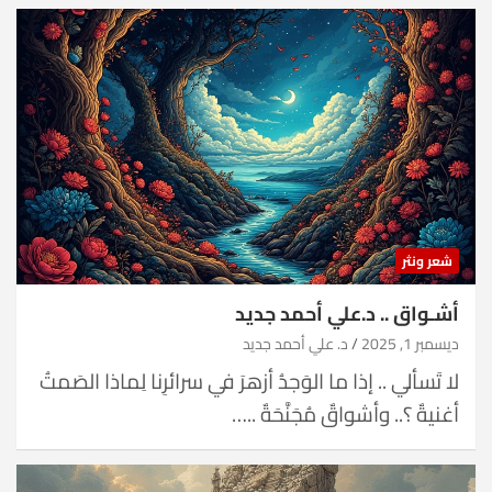
شعر ونثر
أشـواق .. د.علي أحمد جديد
ديسمبر 1, 2025
د. علي أحمد جديد
لا تَسألي .. إذا ما الوَجدُ أزهرَ في سرائرِنا لِماذا الصَمتُ
أغنيةٌ ؟.. وأشواقٌ مُجَنَّحَةٌ ..…