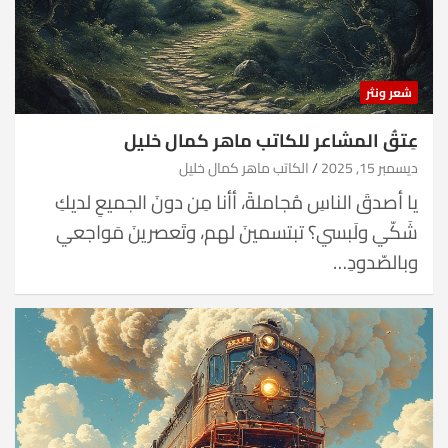
شعر ونثر
عِتقُ المشاعر للكاتب ماهر كمال خليل
ديسمبر 15, 2025
الكاتب ماهر كمال خليل
يا أصدقَ الناسِ مُجاملةً، أأنا مِن دونَ الجميعِ لديكِ
شَكّي ولَبسي؟ تبتسمينَ لهم، وتَعصرينَ مَواجعي
وبالصّدودِ…