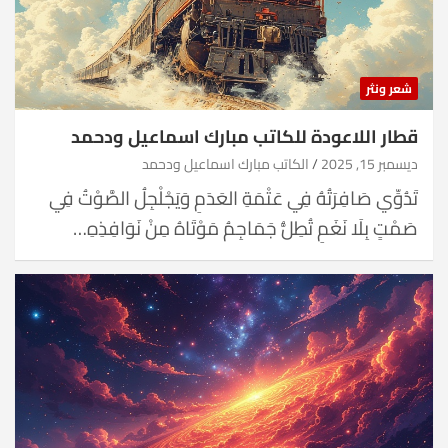
شعر ونثر
قطار اللاعودة للكاتب مبارك اسماعيل ودحمد
ديسمبر 15, 2025
الكاتب مبارك اسماعيل ودحمد
تَدُوِّي صَافِرَتُهُ فِي عَتْمَةِ العَدَمِ وَيَجْلْجِلُ الصَّوْتُ فِي
صَمْتٍ بِلَا نَغَمِ تُطِلُّ جَمَاجِمُ مَوْتَاهُ مِنْ نَوَافِذِهِ…