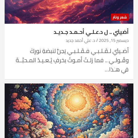
شعر ونثر
أضيئي .. ل د.عـلـي أحـمـد جـديـد
ديسمبر 15, 2025
د. علي أحمد جديد
أضـيئي لـقَـلـبـي فـقَـلـبـي يَحِنُّ لنبضةِ نورِكْ
وقُـولـي .. فما زلـتُ أمـوتُ بحَرفٍ يُـعـيـدُ المـحبَّــةَ
في هـٰذا…