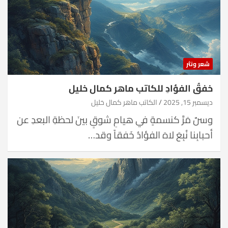
شعر ونثر
خفقُ الفؤادِ للكاتب ماهر كمال خليل
ديسمبر 15, 2025
الكاتب ماهر كمال خليل
وسنٌ مَرَّ كنسمةٍ في هيامِ شوقٍ بينَ لحظةِ البعدِ عن
أحبابِنا نُبِعَ لاهَ الفؤادُ خَفقاً وقد…