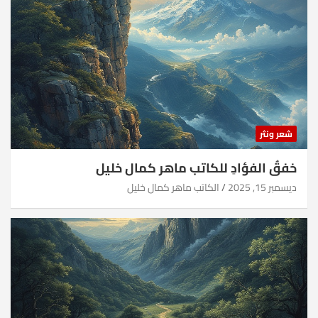
شعر ونثر
خفقُ الفؤادِ للكاتب ماهر كمال خليل
ديسمبر 15, 2025
الكاتب ماهر كمال خليل