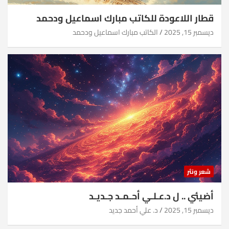
قطار اللاعودة للكاتب مبارك اسماعيل ودحمد
ديسمبر 15, 2025
الكاتب مبارك اسماعيل ودحمد
شعر ونثر
أضيئي .. ل د.عـلـي أحـمـد جـديـد
ديسمبر 15, 2025
د. علي أحمد جديد