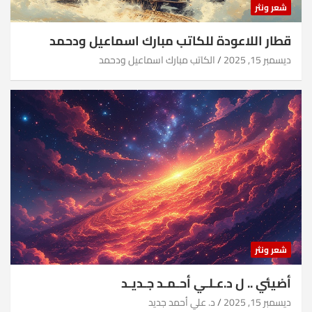
شعر ونثر
قطار اللاعودة للكاتب مبارك اسماعيل ودحمد
ديسمبر 15, 2025
الكاتب مبارك اسماعيل ودحمد
شعر ونثر
أضيئي .. ل د.عـلـي أحـمـد جـديـد
ديسمبر 15, 2025
د. علي أحمد جديد