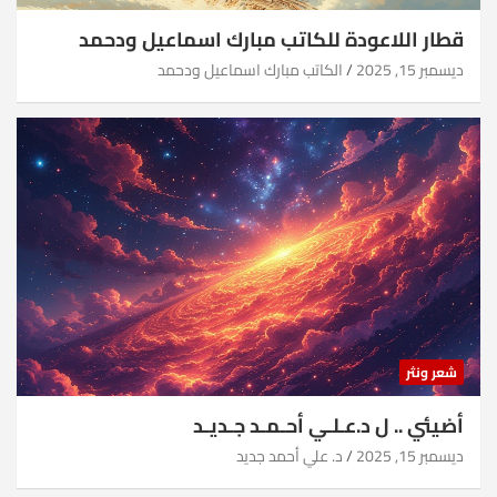
قطار اللاعودة للكاتب مبارك اسماعيل ودحمد
ديسمبر 15, 2025
الكاتب مبارك اسماعيل ودحمد
شعر ونثر
أضيئي .. ل د.عـلـي أحـمـد جـديـد
ديسمبر 15, 2025
د. علي أحمد جديد