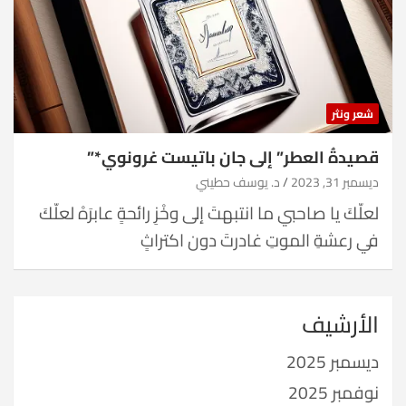
شعر ونثر
قصيدةُ العطر” إلى جان باتيست غرونوي*”
ديسمبر 31, 2023
د. يوسف حطيني
لعلّكَ يا صاحبي ما انتبهتَ إلى وخْزِ رائحةٍ عابرَهْ لعلّكَ
في رعشةِ الموتِ غادرتَ دون اكتراثٍ
الأرشيف
ديسمبر 2025
نوفمبر 2025