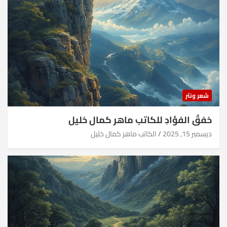
شعر ونثر
خفقُ الفؤادِ للكاتب ماهر كمال خليل
ديسمبر 15, 2025
الكاتب ماهر كمال خليل